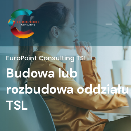
EuroPoint Consulting TSL
Budowa lub
rozbudowa oddziału
TSL